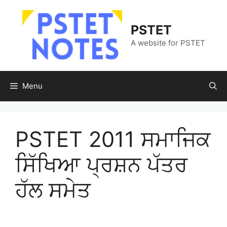
Skip
to
PSTET
content
A website for PSTET
Menu
PSTET 2011 ਸਮਾਜਿਕ
ਸਿੱਖਿਆ ਪ੍ਰਸ਼ਨ ਪੱਤਰ
ਹੱਲ ਸਮੇਤ